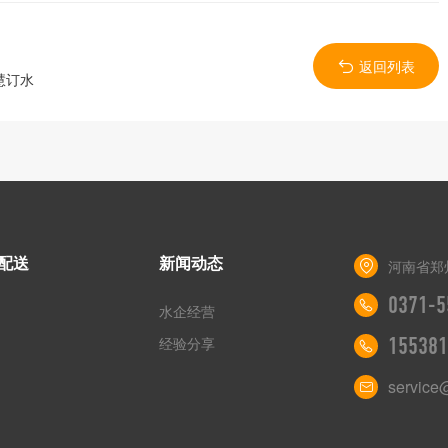
返回列表
慧订水
配送
新闻动态
河南省郑
0371-5
水企经营
经验分享
155381
service