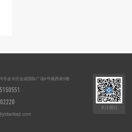
州市金水区金成国际广场6号楼西座5楼
5150551
02220
关注我们
@yidankeji.com